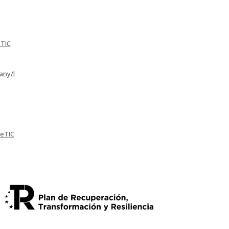
eTIC
any/l
reTIC